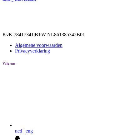
KvK 78417341
|
BTW NL861385342B01
Algemene voorwaarden
Privacyverklaring
Volg ons
ned
|
eng