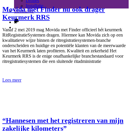
Drones
Installatie
Movida met Finder nu ook drager
Werkwijze
Keurmerk RRS
Vanaf 2 mei 2019 mag Movida met Finder officieel hét keurmerk
RitRegistratieSystemen dragen. Hiermee kan Movida zich op een
kwalitatieve wijze binnen de ritregistratiesystemen-branche
onderscheiden en huidige en potentiële klanten van de meerwaarde
van het Keurmerk laten profiteren. Kwaliteit en zekerheid Het
Keurmerk RRS is de enige onafhankelijke branchestandaard voor
ritregistratiesystemen die een sluitende ritadministratie
Lees meer
“Hannesen met het registreren van mijn
zakelijke kilometers”