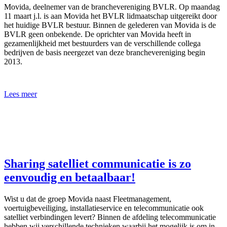
Movida, deelnemer van de branchevereniging BVLR. Op maandag
11 maart j.l. is aan Movida het BVLR lidmaatschap uitgereikt door
het huidige BVLR bestuur. Binnen de gelederen van Movida is de
BVLR geen onbekende. De oprichter van Movida heeft in
gezamenlijkheid met bestuurders van de verschillende collega
bedrijven de basis neergezet van deze branchevereniging begin
2013.
Lees meer
Sharing satelliet communicatie is zo
eenvoudig en betaalbaar!
Wist u dat de groep Movida naast Fleetmanagement,
voertuigbeveiliging, installatieservice en telecommunicatie ook
satelliet verbindingen levert? Binnen de afdeling telecommunicatie
hebben wij verschillende technieken waarbij het mogelijk is om in