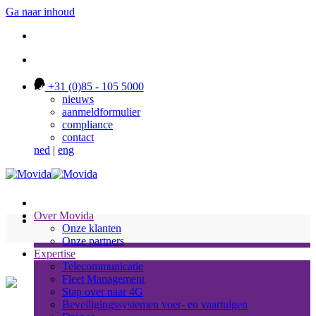
Ga naar inhoud
+31 (0)85 - 105 5000
nieuws
aanmeldformulier
compliance
contact
ned
|
eng
Over Movida
Onze klanten
Onze partners
Expertise
Telecommunicatie
Fleet Management
Stap over naar 4G
Beveiligingssystemen voer- en vaartuigen